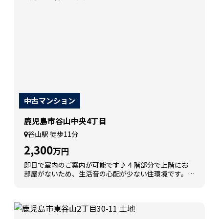
中古マンション
鹿児島市谷山中央4丁目
谷山駅 徒歩11分
2,300
万円
即日で室内のご案内が可能です♪４階部分で上階にお
部屋がないため、生活音の心配が少ない住環境です。南
西角部屋につき日当たり・眺望ともに良好です♪まず
は内覧だけでも大歓迎、お気軽にお問い合わせくださ
い♪