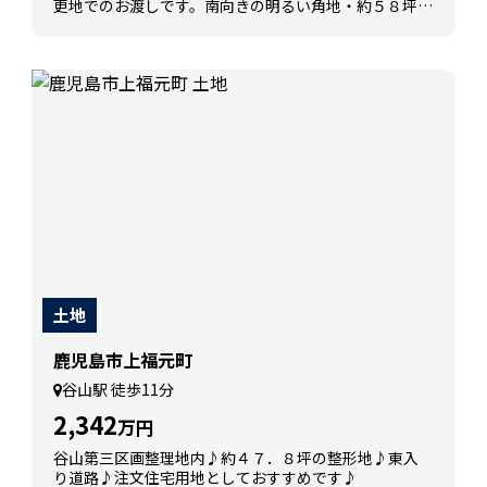
更地でのお渡しです。南向きの明るい角地・約５８坪の
ゆとりある敷地で、平屋プランにも最適です。
土地
鹿児島市上福元町
谷山駅 徒歩11分
2,342
万円
谷山第三区画整理地内♪約４７．８坪の整形地♪東入
り道路♪注文住宅用地としておすすめです♪