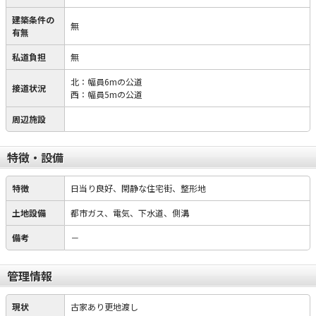
建築条件の
無
有無
私道負担
無
北：幅員6mの公道
接道状況
西：幅員5mの公道
周辺施設
特徴・設備
特徴
日当り良好、閑静な住宅街、整形地
土地設備
都市ガス、電気、下水道、側溝
備考
－
管理情報
現状
古家あり更地渡し