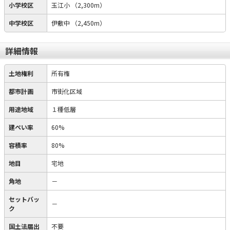
小学校区
玉江小
（2,300m）
中学校区
伊敷中
（2,450m）
詳細情報
土地権利
所有権
都市計画
市街化区域
用途地域
１種低層
建ぺい率
60%
容積率
80%
地目
宅地
角地
－
セットバッ
－
ク
国土法届出
不要