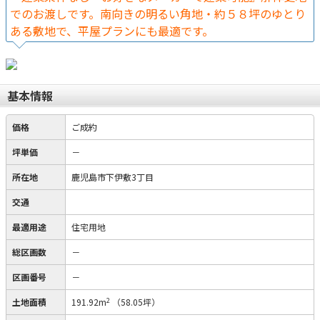
でのお渡しです。南向きの明るい角地・約５８坪のゆとり
ある敷地で、平屋プランにも最適です。
基本情報
価格
ご成約
坪単価
－
所在地
鹿児島市下伊敷3丁目
交通
最適用途
住宅用地
総区画数
－
区画番号
－
2
土地面積
191.92m
（58.05坪）