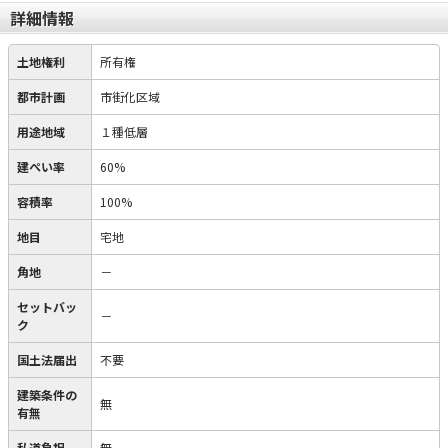
詳細情報
土地権利
所有権
都市計画
市街化区域
用途地域
１種低層
建ぺい率
60%
容積率
100%
地目
宅地
角地
－
セットバッ
－
ク
国土法届出
不要
建築条件の
無
有無
私道負担
無