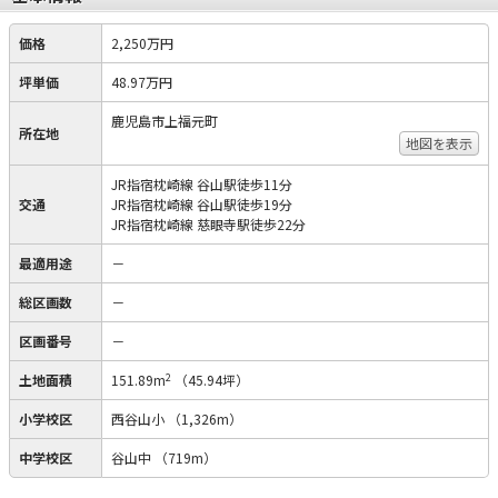
価格
2,250万円
坪単価
48.97万円
鹿児島市上福元町
所在地
地図を表示
JR指宿枕崎線 谷山駅徒歩11分
交通
JR指宿枕崎線 谷山駅徒歩19分
JR指宿枕崎線 慈眼寺駅徒歩22分
最適用途
－
総区画数
－
区画番号
－
2
土地面積
151.89m
（45.94坪）
小学校区
西谷山小
（1,326m）
中学校区
谷山中
（719m）