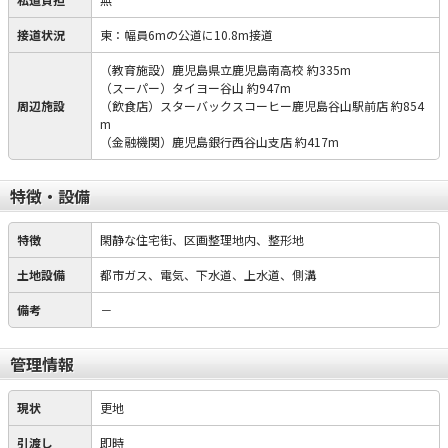
接道状況
東：幅員6mの公道に10.8m接道
（教育施設）鹿児島県立鹿児島南高校 約335m
（スーパー）タイヨー谷山 約947m
周辺施設
（飲食店）スターバックスコーヒー鹿児島谷山駅前店 約854
m
（金融機関）鹿児島銀行西谷山支店 約417m
特徴・設備
特徴
閑静な住宅街、区画整理地内、整形地
土地設備
都市ガス、電気、下水道、上水道、側溝
備考
－
管理情報
現状
更地
引渡し
即時