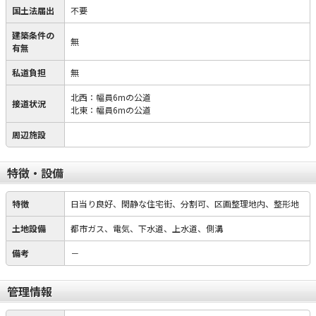
国土法届出
不要
建築条件の
無
有無
私道負担
無
北西：幅員6mの公道
接道状況
北東：幅員6mの公道
周辺施設
特徴・設備
特徴
日当り良好、閑静な住宅街、分割可、区画整理地内、整形地
土地設備
都市ガス、電気、下水道、上水道、側溝
備考
－
管理情報