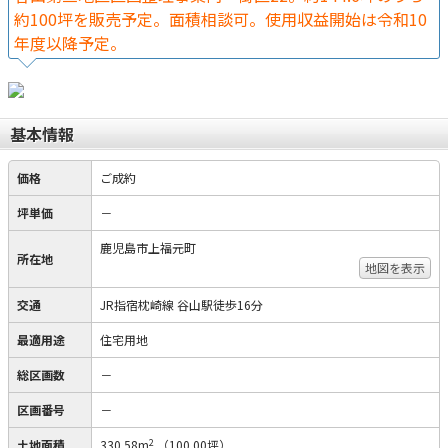
約100坪を販売予定。面積相談可。使用収益開始は令和10
年度以降予定。
基本情報
価格
ご成約
坪単価
－
鹿児島市上福元町
所在地
地図を表示
交通
JR指宿枕崎線 谷山駅徒歩16分
最適用途
住宅用地
総区画数
－
区画番号
－
2
土地面積
330.58m
（100.00坪）