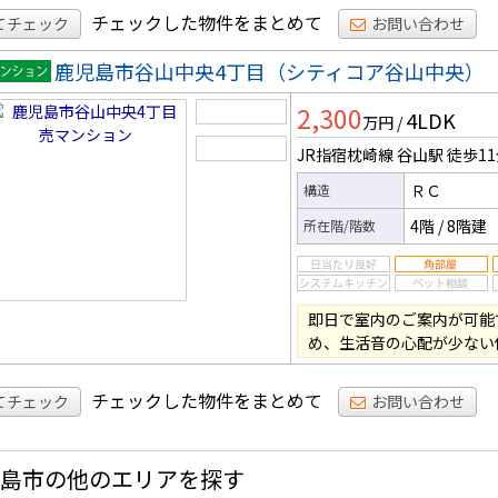
チェックした物件をまとめて
てチェック
お問い合わせ
鹿児島市谷山中央4丁目（シティコア谷山中央）
マンシ
2,300
4LDK
ン
万円
/
JR指宿枕崎線 谷山駅
徒歩1
ＲＣ
構造
4階
/
8階建
所在階/階数
即日で室内のご案内が可能
め、生活音の心配が少ない
チェックした物件をまとめて
てチェック
お問い合わせ
島市の他のエリアを探す