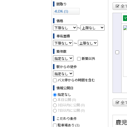
間取り
全
4LDK (1)
価格
売
～
ョ
専有面積
～
築年数
新築以外
駅からの徒歩
バス停からの時間を含む
情報公開日
指定なし
本日公開
(0)
全
3日以内に公開
(0)
7日以内に公開
(0)
こだわり条件
鹿児
駐車場あり
(1)