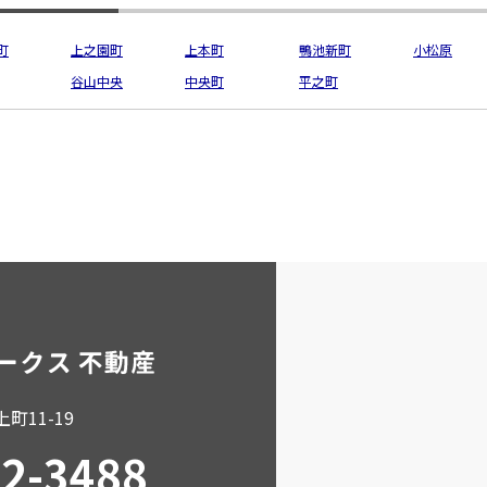
町
上之園町
上本町
鴨池新町
小松原
谷山中央
中央町
平之町
町11-19
02-3488