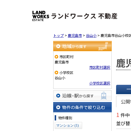
トップ
>
鹿児島市
>
谷山小
>
鹿児島市谷山小校
地域から探す
市区町村
鹿
鹿児島市
市区町村選択
小学校区
谷山小
小学校区選択
一覧で
公開
沿線・駅から探す
1
件中
物件の条件で絞り込む
物件種別
並び替
マンション (1)