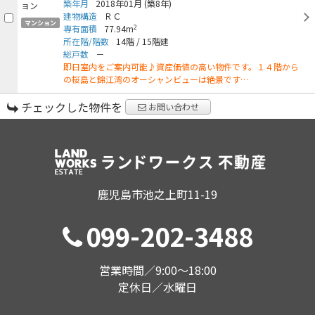
築年月
2018年01月
(築8年)
建物構造
ＲＣ
マンション
2
専有面積
77.94m
所在階/階数
14階
/
15階建
総戸数
－
即日室内をご案内可能♪資産価値の高い物件です。１４階から
の桜島と錦江湾のオーシャンビューは絶景です…
チェックした物件を
お問い合わせ
鹿児島市池之上町11-19
099-202-3488
営業時間／9:00〜18:00
定休日／水曜日