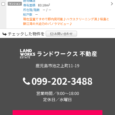
建物構造
マンション
2
専有面積
83.10m
所在階/階数
－
/
－
総戸数
－
現在空室ですので即内見可能♪ハウスクリーニング済♪桜島と
錦江湾の大迫力のパノラマビュー♪
チェックした物件を
お問い合わせ
鹿児島市池之上町11-19
099-202-3488
営業時間／9:00〜18:00
定休日／水曜日