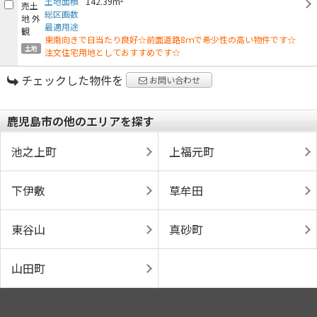
土地面積
142.39m
総区画数
最適用途
東南向きで日当たり良好☆前面道路8ｍで希少性の高い物件です☆
土地
注文住宅用地としておすすめです☆
チェックした物件を
お問い合わせ
鹿児島市の他のエリアを探す
池之上町
上福元町
下伊敷
草牟田
東谷山
真砂町
山田町