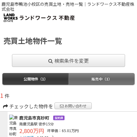
鹿児島市鴨池小校区の売買土地・売地一覧｜ランドワークス不動産株
式会社
売買土地物件一覧
検索条件を変更
公開物件（1）
販売中（1）
1
件
チェックした物件を
お問い合わせ
鹿児島市真砂町
契約済
南鹿児島駅
徒歩15分
2,800万円
坪単価：65.01万円
2