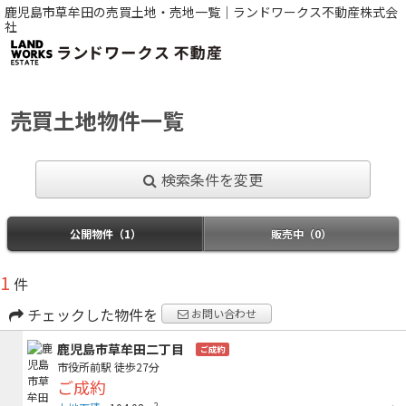
鹿児島市草牟田の売買土地・売地一覧｜ランドワークス不動産株式会
社
売買土地物件一覧
検索条件を変更
公開物件（1）
販売中（0）
1
件
チェックした物件を
お問い合わせ
鹿児島市草牟田二丁目
ご成約
市役所前駅
徒歩27分
ご成約
2