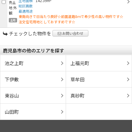
土地面積
142.39m
総区画数
最適用途
東南向きで日当たり良好☆前面道路8ｍで希少性の高い物件です☆
土地
注文住宅用地としておすすめです☆
チェックした物件を
お問い合わせ
鹿児島市の他のエリアを探す
池之上町
上福元町
下伊敷
草牟田
東谷山
真砂町
山田町