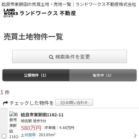
姶良市東餠田の売買土地・売地一覧｜ランドワークス不動産株式会社
売買土地物件一覧
検索条件を変更
公開物件（1）
販売中（1）
1
件
チェックした物件を
お問い合わせ
姶良市東餠田1162-11
帖佐駅
徒歩9分
580万円
坪単価：9.44万円
2
土地面積
203.05m