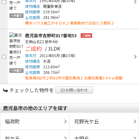
築年月
1991年04月
(築35年)
建物構造
軽量鉄骨造
2
建物面積
159.56m
一戸建て
2
土地面積
281.98m
積水ハウス施工の６ＤＫ♪東南角地で日当たり良好♪
鹿児島市吉野町817番地53
ご成約
天神山北口
徒歩4分
ご成約
/ 3LDK
築年月
2011年05月
(築15年)
建物構造
木造
2
建物面積
112.60m
一戸建て
2
土地面積
206.73m
駐車場4台可♪約62坪の整形角地♪太陽光発電3.4ｋｗ搭載
チェックした物件を
お問い合わせ
鹿児島市の他のエリアを探す
稲荷町
花野光ケ丘
桜ケ丘
大明丘